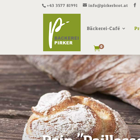
+43 3577 81991
info@pirkerbrot.at
Bäckerei-Café
Pr
0
