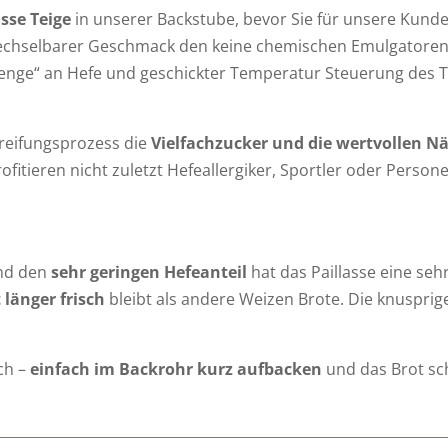
sse Teige
in unserer Backstube, bevor Sie für unsere Kunde
erwechselbarer Geschmack den keine chemischen Emulgatore
enge“ an Hefe und geschickter Temperatur Steuerung des Tei
reifungsprozess die
Vielfachzucker und die wertvollen Nä
profitieren nicht zuletzt Hefeallergiker, Sportler oder Per
und den
sehr geringen Hefeanteil
hat das Paillasse eine seh
 länger frisch
bleibt als andere Weizen Brote. Die knusprig
ch –
einfach im Backrohr kurz
aufbacken
und das Brot sc