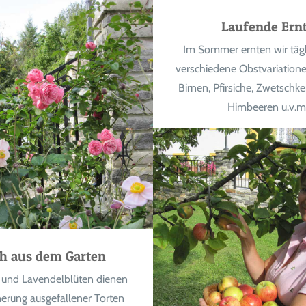
Laufende Ern
Im Sommer ernten wir tägli
verschiedene Obstvariatione
Birnen, Pfirsiche, Zwetschke
Himbeeren u.v.m
ch aus dem Garten
 und Lavendelblüten dienen
nerung ausgefallener Torten