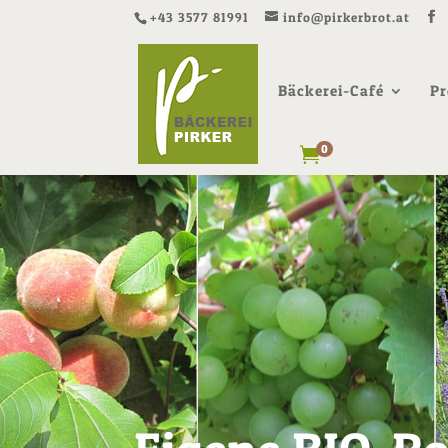
+43 3577 81991
info@pirkerbrot.at
Bäckerei-Café
Pr
0
