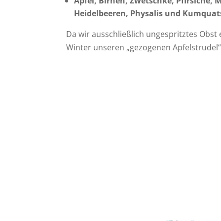
Äpfel,
Birnen, Zwetschke, Pfirsiche,
M
Heidelbeeren, Physalis und Kumquat
Da wir ausschließlich ungespritztes Obst
Winter unseren „gezogenen Apfelstrudel“