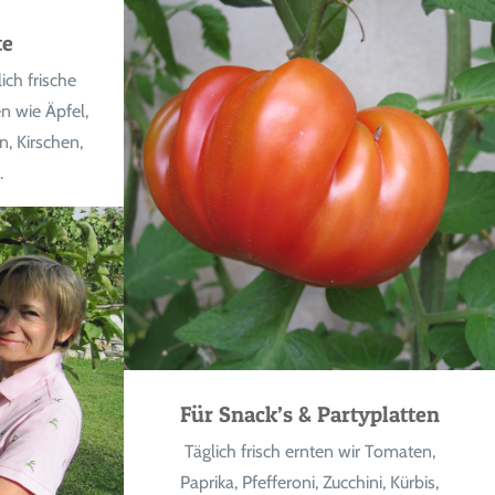
te
ch frische
n wie Äpfel,
n, Kirschen,
.
Für Snack’s & Partyplatten
Täglich frisch ernten wir Tomaten,
Paprika, Pfefferoni, Zucchini, Kürbis,